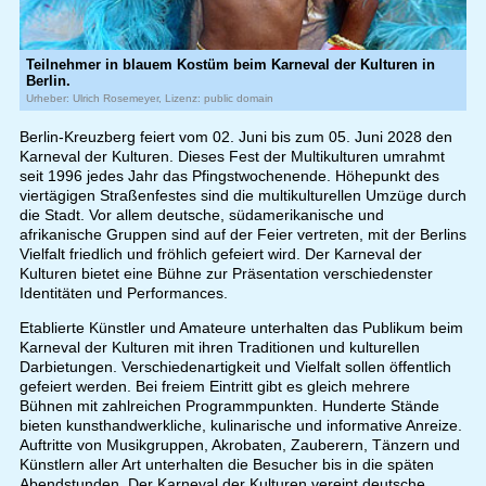
Teilnehmer in blauem Kostüm beim Karneval der Kulturen in
Berlin.
Urheber: Ulrich Rosemeyer, Lizenz: public domain
Berlin-Kreuzberg feiert vom 02. Juni bis zum 05. Juni 2028 den
Karneval der Kulturen. Dieses Fest der Multikulturen umrahmt
seit 1996 jedes Jahr das Pfingstwochenende. Höhepunkt des
viertägigen Straßenfestes sind die multikulturellen Umzüge durch
die Stadt. Vor allem deutsche, südamerikanische und
afrikanische Gruppen sind auf der Feier vertreten, mit der Berlins
Vielfalt friedlich und fröhlich gefeiert wird. Der Karneval der
Kulturen bietet eine Bühne zur Präsentation verschiedenster
Identitäten und Performances.
Etablierte Künstler und Amateure unterhalten das Publikum beim
Karneval der Kulturen mit ihren Traditionen und kulturellen
Darbietungen. Verschiedenartigkeit und Vielfalt sollen öffentlich
gefeiert werden. Bei freiem Eintritt gibt es gleich mehrere
Bühnen mit zahlreichen Programmpunkten. Hunderte Stände
bieten kunsthandwerkliche, kulinarische und informative Anreize.
Auftritte von Musikgruppen, Akrobaten, Zauberern, Tänzern und
Künstlern aller Art unterhalten die Besucher bis in die späten
Abendstunden. Der Karneval der Kulturen vereint deutsche