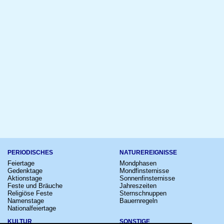
PERIODISCHES
NATUREREIGNISSE
Feiertage
Mondphasen
Gedenktage
Mondfinsternisse
Aktionstage
Sonnenfinsternisse
Feste und Bräuche
Jahreszeiten
Religiöse Feste
Sternschnuppen
Namenstage
Bauernregeln
Nationalfeiertage
KULTUR
SONSTIGE