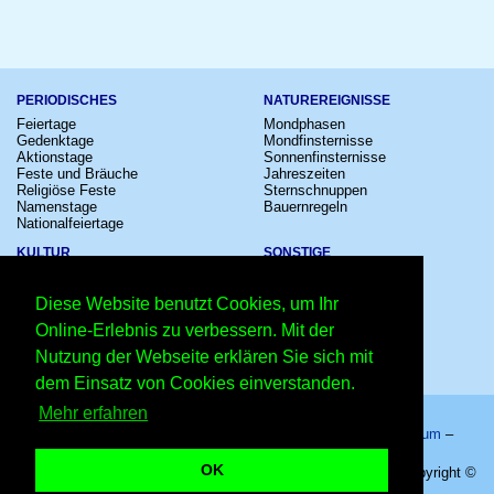
PERIODISCHES
NATUREREIGNISSE
Feiertage
Mondphasen
Gedenktage
Mondfinsternisse
Aktionstage
Sonnenfinsternisse
Feste und Bräuche
Jahreszeiten
Religiöse Feste
Sternschnuppen
Namenstage
Bauernregeln
Nationalfeiertage
KULTUR
SONSTIGE
Konzerte
Zeitumstellung
Kinostarts
Sternzeichen
Diese Website benutzt Cookies, um Ihr
Festivals
Schalttage
Großevents
Wahltage
Online-Erlebnis zu verbessern. Mit der
Fußball
Messen
Nutzung der Webseite erklären Sie sich mit
Comedy
Erinnerungen
Shows
Volksfeste
dem Einsatz von Cookies einverstanden.
Mehr erfahren
Startseite
–
Kalender
–
Lexikon
–
App
–
Sitemap
–
Impressum
–
Datenschutzhinweis
–
Kontakt
OK
Schützenfest Hannover 2027 - Hannover - 02.-11.07.2027 – Copyright ©
2026 Kleiner Kalender