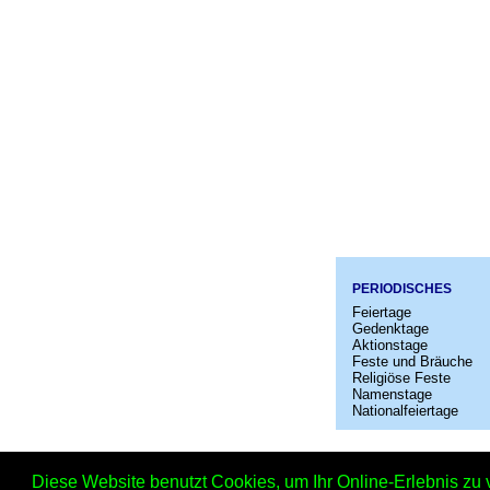
PERIODISCHES
Feiertage
Gedenktage
Aktionstage
Feste und Bräuche
Religiöse Feste
Namenstage
Nationalfeiertage
Startseit
Diese Website benutzt Cookies, um Ihr Online-Erlebnis zu 