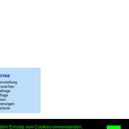
STIGE
umstellung
nzeichen
lttage
ltage
sen
nerungen
sfeste
–
Kontakt
t dem Einsatz von Cookies einverstanden.