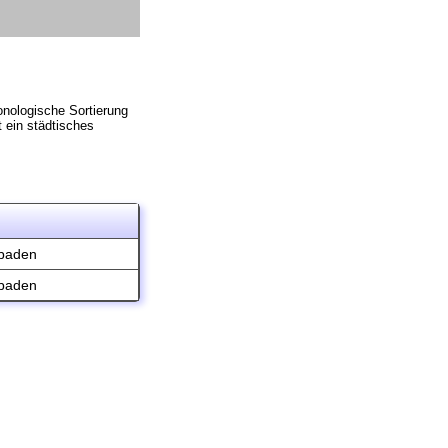
onologische Sortierung
t ein städtisches
baden
baden