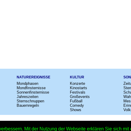
NATUREREIGNISSE
KULTUR
SON
Mondphasen
Konzerte
Zeit
Mondfinsternisse
Kinostarts
Ster
Sonnenfinsternisse
Festivals
Scha
Jahreszeiten
Großevents
Wah
Sternschnuppen
Fußball
Mes
Bauernregeln
Comedy
Erin
Shows
Volk
e
–
Kalender
–
Lexikon
–
App
–
Sitemap
–
Impressum
–
Datenschutzhinweis
verbessern. Mit der Nutzung der Webseite erklären Sie sich mi